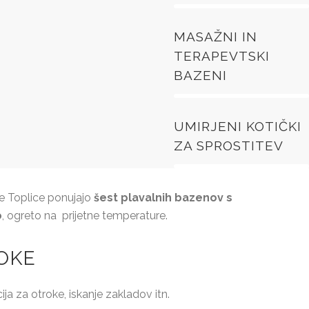
MASAŽNI IN
TERAPEVTSKI
0%
BAZENI
UMIRJENI KOTIČKI
0%
ZA SPROSTITEV
 Toplice ponujajo
šest plavalnih bazenov s
o
, ogreto na prijetne temperature.
OKE
a za otroke, iskanje zakladov itn.