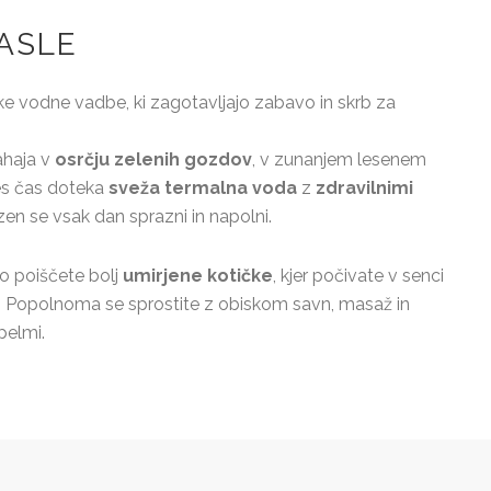
ASLE
e vodne vadbe, ki zagotavljajo zabavo in skrb za
ahaja v
osrčju zelenih gozdov
, v zunanjem lesenem
es čas doteka
sveža termalna voda
z
zdravilnimi
en se vsak dan sprazni in napolni.
o poiščete bolj
umirjene kotičke
, kjer počivate v senci
e. Popolnoma se sprostite z obiskom savn, masaž in
pelmi.