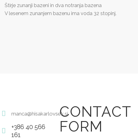
Štirje zunanji bazeni in dva notranja bazena
V lesenem zunanjem bazenu ima voda 32 stopinj.
CONTACT
manca@hisakarlovsek.si
FORM
E-
+386 40 566
m
161